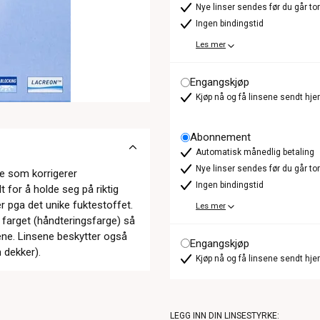
Nye linser sendes før du går t
Ingen bindingstid
Les mer
Engangskjøp
Kjøp nå og få linsene sendt hje
Abonnement
Automatisk månedlig betaling
Nye linser sendes før du går t
e som korrigerer
Ingen bindingstid
 for å holde seg på riktig
er pga det unike fuktestoffet.
Les mer
kt farget (håndteringsfarge) så
sene. Linsene beskytter også
Engangskjøp
 dekker).
Kjøp nå og få linsene sendt hje
LEGG INN DIN LINSESTYRKE: