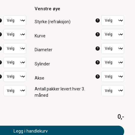
Venstre øye
?
?
Styrke (refraksjon)
?
?
Kurve
?
?
Diameter
?
?
Sylinder
?
?
Akse
Antall pakker
levert hver 3.
måned
0,-
Legg i handlekurv