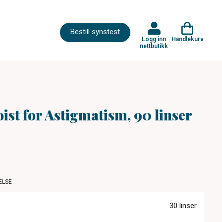
Bestill synstest
Logg inn
Handlekurv
nettbutikk
ist for Astigmatism, 90 linser
ELSE
30 linser