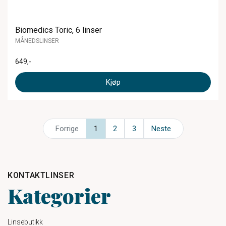
Biomedics Toric, 6 linser
MÅNEDSLINSER
649
,-
Kjøp
Forrige
1
2
3
Neste
KONTAKTLINSER
Kategorier
Linsebutikk