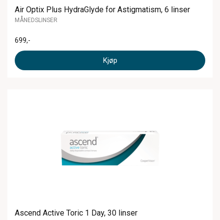
Air Optix Plus HydraGlyde for Astigmatism, 6 linser
MÅNEDSLINSER
699
,-
Kjøp
Ascend Active Toric 1 Day, 30 linser