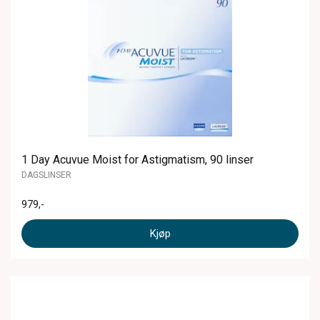
1 Day Acuvue Moist for Astigmatism, 90 linser
DAGSLINSER
979
,-
Kjøp