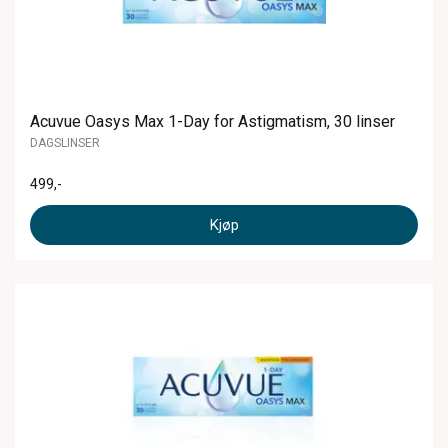
Acuvue Oasys Max 1-Day for Astigmatism, 30 linser
DAGSLINSER
499
,-
Kjøp