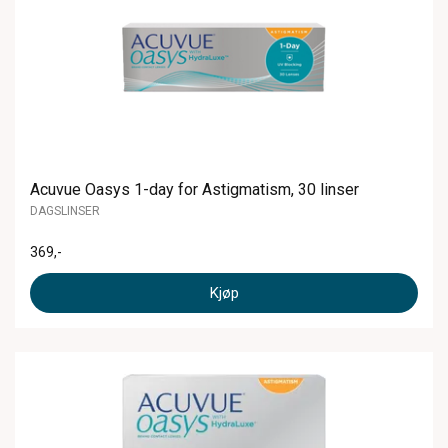
Acuvue Oasys 1-day for Astigmatism, 30 linser
DAGSLINSER
369
,-
Kjøp