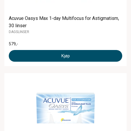
Acuvue Oasys Max 1-day Multifocus for Astigmatism,
30 linser
DAGSLINSER
579
,-
Kjøp