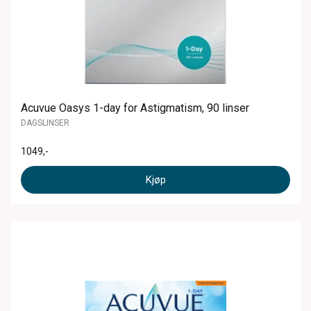
Acuvue Oasys 1-day for Astigmatism, 90 linser
DAGSLINSER
1049
,-
Kjøp